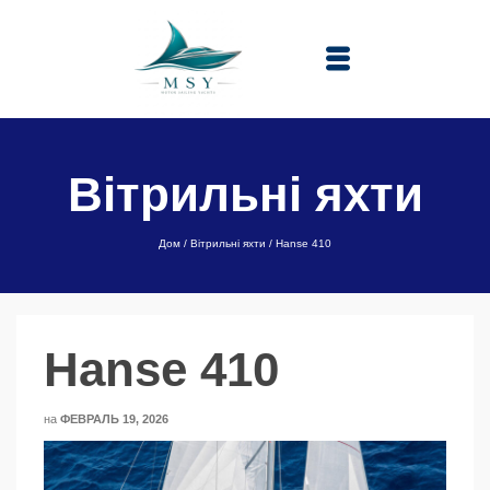
Вітрильні яхти
Дом
/
Вітрильні яхти
/
Hanse 410
Hanse 410
на
ФЕВРАЛЬ 19, 2026