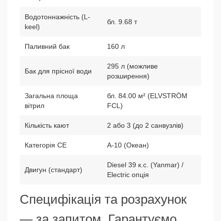
Водотоннажність (L-
бл. 9.68 т
keel)
Паливний бак
160 л
295 л (можливе
Бак для прісної води
розширення)
Загальна площа
бл. 84.00 м² (ELVSTRÖM
вітрил
FCL)
Кількість кают
2 або 3 (до 2 санвузлів)
Категорія CE
A-10 (Океан)
Diesel 39 к.с. (Yanmar) /
Двигун (стандарт)
Electric опція
Специфікація та розрахунок
— за запитом. Гарантуємо