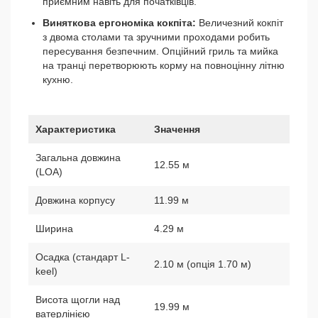
приємним навіть для початківців.
Виняткова ергономіка кокпіта:
Величезний кокпіт
з двома столами та зручними проходами робить
пересування безпечним. Опційний гриль та мийка
на транці перетворюють корму на повноцінну літню
кухню.
Характеристика
Значення
Загальна довжина
12.55 м
(LOA)
Довжина корпусу
11.99 м
Ширина
4.29 м
Осадка (стандарт L-
2.10 м (опція 1.70 м)
keel)
Висота щогли над
19.99 м
ватерлінією