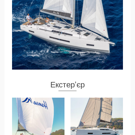
Екстерʼєр