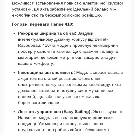
можливості встановлення повністю електричної силової
установки, ця яхта забезпечує ідеальний баланс між
екологічністю та безкомпромісною розкішшю.
Головні переваги Hanse 410:
Рекордна ширина та об'єм:
Завдяки
інтелектуальному дизайну корпусу від Berret-
Racoupeau, 410-та модель пропонує неймовірний
простір у салоні та каютах. Це справжня «плавуча
квартира», де кожен метр площі використано для
вашого комфорту.
Інноваційна автономність:
Модель спроєктована з
акцентом на сталий розвиток. Окрім опції
електричного двигуна з великим запасом ходу, яхта
дозволяє встановити потужну систему сонячних
панелей, що забезпечує незалежність від
берегового живлення.
Легкість управління (Easy Sailing):
Як і всі сучасні
Hanse, ця модель дозволяє керувати вітрилами
наодинці. Усі маневри виконуються з постів
штурвального, що робить сейлінг безпечним і