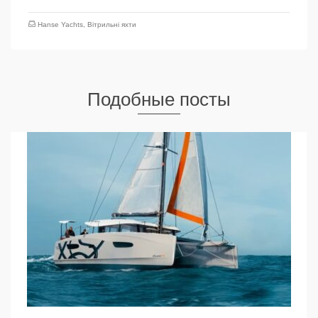
Hanse Yachts
,
Вітрильні яхти
Подобные посты