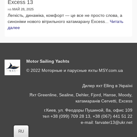
Excess 13
на
МАЙ 28, 2025
Легкість, динаміка, комфорт — це все не просто слова, а
синоніми нового вітрильного катамарану Excess...
Читать
далее
Motor Sailing Yachts
© 2022 Моторные и парусные яхты MSY.com.ua
Дилер яхт Elling в Україні
Яхт Greenline, Sealine, Dehler, Fjord, Hanse, Moody,
катамаранів Cervetti, Excess
г.Киев, ул. Феодоры Пушиной, 8а, офис 109
тел
+38 (099) 709 28 13
,
+38 (067) 441 51 22
e-mail: farvater13@ukr.net
RU