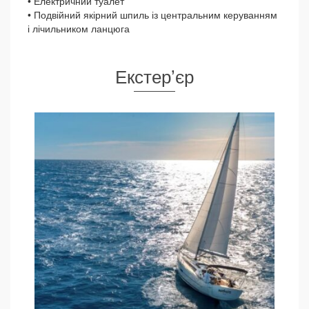
• Електричний туалет
• Подвійний якірний шпиль із центральним керуванням
і лічильником ланцюга
Екстерʼєр