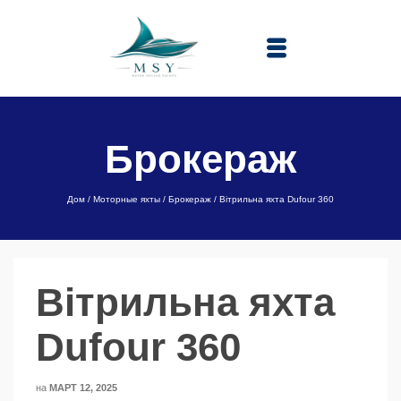
Брокераж
Дом
/
Моторные яхты
/
Брокераж
/
Вітрильна яхта Dufour 360
Вітрильна яхта
Dufour 360
на
МАРТ 12, 2025