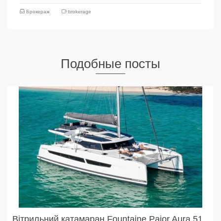
Брокераж
brokerage
Подобные посты
Вітрильний катамаран Fountaine Pajor Aura 51