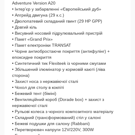
Adventure Version A20
• Інтер'єр у забарвленні «Європейський дуб»
• Апгрейд двигуна (29 к.с.)
• Дволопатевий складаний гвинт (29 HP GPP)
• Довгий кіль
• Висувний носовий підрулювальний пристрій
• Пакет «Grand Prix»
• Пакет електроніки TRANSAT
• Чорне антиобростаюче покриття (антифулінг) +
епоксидне покриття
• Синтетичний тик Flexiteek із чорними смугами
• Збільшений ілюмінатор у кормовій каюті (ліва
сторона)
• Захист носа з нержавіючої сталі
• Чохол для столу в кокпіті
• Бежевий тент (біміні)
• Вентиляційний короб (Dorade box) + захист з
нержавіючої сталі
• Рульові колеса з чорного композитного матеріалу
• Складний (трансформований) стіл у салоні
• Бежеві подушки для салону (Rabbani)
• Перетворювач напруги 12V/220V, 300W