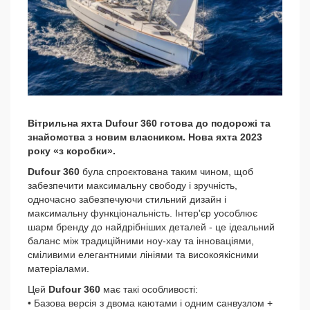
Вітрильна яхта Dufour 360 готова до подорожі та
знайомства з новим власником. Нова яхта 2023
року «з коробки».
Dufour 360
була спроєктована таким чином, щоб
забезпечити максимальну свободу і зручність,
одночасно забезпечуючи стильний дизайн і
максимальну функціональність. Інтер'єр уособлює
шарм бренду до найдрібніших деталей - це ідеальний
баланс між традиційними ноу-хау та інноваціями,
сміливими елегантними лініями та високоякісними
матеріалами.
Цей
Dufour 360
має такі особливості:
• Базова версія з двома каютами і одним санвузлом +