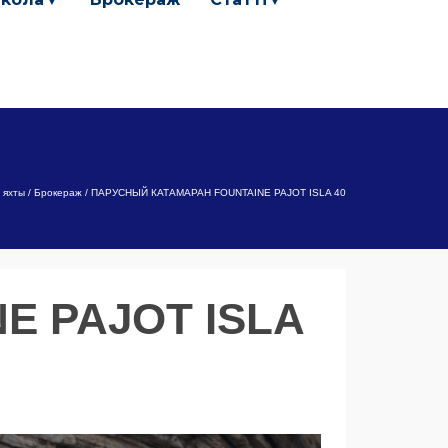
 яхты
/
Брокераж
/
ПАРУСНЫЙ КАТАМАРАН FOUNTAINE PAJOT ISLA 40
E PAJOT ISLA