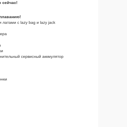
 сейчас!
 плаванию!
латами с lazy bag и lazy jack
кера
а
ки
лнительный сервисный аккмулятор
онки