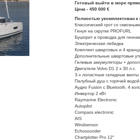
Готовый выйти в море прямо
Цена - 450 000 €
Полностью укомплектован к
Классический грот со сквозными 
Генуя на скрутке PROFURL
Бушприт и проводка для генна
Электрическая лебедка
Комплект швартовых и 4 кранц
Дополнительные швартовые ут
Гелевые аккумуляторы + допо
Двигатели Volvo D1 2 x 30 л.с.
3-х лопастные складные винты
Палубный душ с горячей водой
Аудио Fusion с Bluetooth, 4 кол
Инвертор 2 кВт
Raymarine Electronic
Autopilot
Compass electronic
AIS
Windsensor
Echosounder
Chartplotter Pro 12″